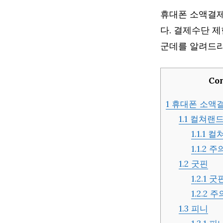
휴대폰 소액결제
다. 결제수단 
군데를 알려드
Co
1
휴대폰 소액결
1.1
컬쳐랜
1.1.1
컬쳐
1.1.2
주
1.2
굿핀
1.2.1
굿핀
1.2.2
주
1.3
피니