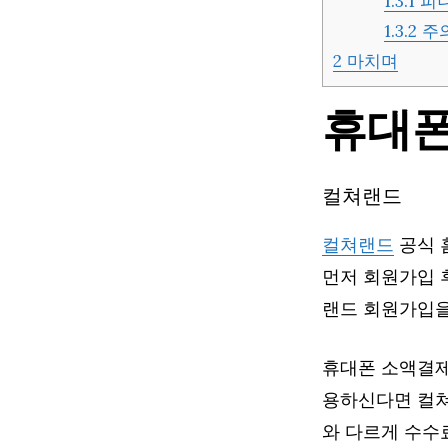
1.3.1
피니
1.3.2
주
2
마치며
휴대폰
컬쳐랜드
컬쳐랜드
공식 
먼저 회원가입 
랜드 회원가입을
휴대폰 소액결제
용하신다면 컬쳐
와 다르게 수수