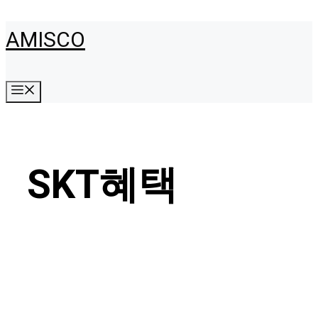
Skip
AMISCO
to
content
Menu
SKT혜택