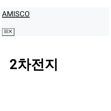
Skip
AMISCO
to
content
Menu
2차전지